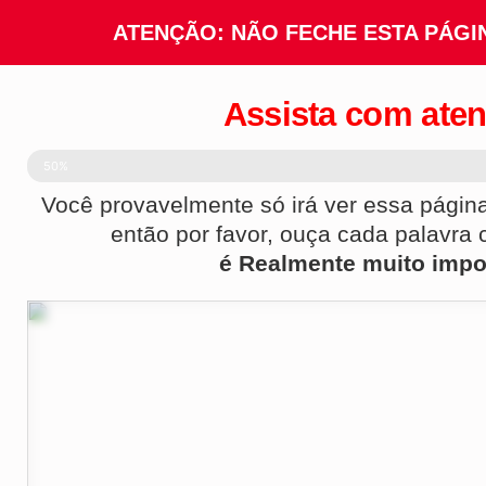
ATENÇÃO: NÃO FECHE ESTA PÁGI
Assista com aten
CONCLUIDO
50%
Você provavelmente só irá ver essa pági
então por favor, ouça cada palavra
é Realmente muito imp