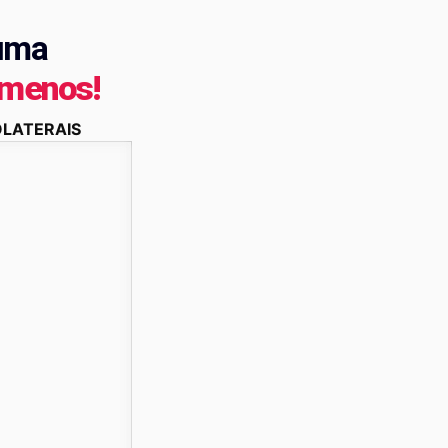
uma
 menos!
OLATERAIS