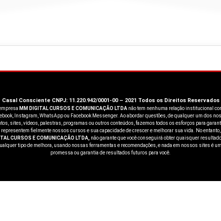
Casal Consciente CNPJ: 11.220.942/0001-00 – 2021 Todos os Direitos Reservados
empresa
MM DIGITAL CURSOS E COMUNICAÇÃO LTDA
não tem nenhuma relação institucional co
ebook, Instagram, WhatsApp ou Facebook Messenger. Ao abordar questões, de qualquer um dos no
tos, sites, vídeos, palestras, programas ou outros conteúdos, fazemos todos os esforços para garant
 representem fielmente nossos cursos e sua capacidade de crescer e melhorar sua vida. No entanto,
ITAL CURSOS E COMUNICAÇÃO LTDA,
não garante que você conseguirá obter quaisquer resultad
ualquer tipo de melhora, usando nossas ferramentas e recomendações, e nada em nossos sites é u
promessa ou garantia de resultados futuros para você.