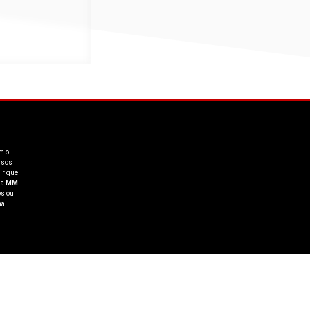
m o
ssos
ir que
 a
MM
os ou
ma