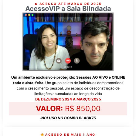
🔥 ACESSO ATÉ MARÇO DE 2025
AcessoVIP a Sala Blindada
Um ambiente exclusivo e
protegido:
Sessões AO VIVO e ONLINE
toda quinta-feira
. Um grupo seleto de indivíduos comprometidos
com o crescimento pessoal, um espaço de desconstrução de
limitações acumuladas ao longo da vida
DE DEZEMBRO 2024 A MARÇO 2025
VALOR:
R$ 850,00
INCLUSO NO COMBO BLACK75
ACESSO DE MAIS 1 ANO