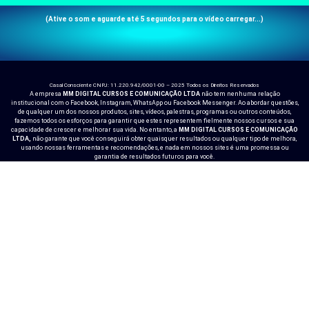
(Ative o som e aguarde até 5 segundos para o vídeo carregar...)
Casal Consciente CNPJ: 11.220.942/0001-00 – 2025 Todos os Direitos Reservados
A empresa
MM DIGITAL CURSOS E COMUNICAÇÃO LTDA
não tem nenhuma relação
institucional com o Facebook, Instagram, WhatsApp ou Facebook Messenger. Ao abordar questões,
de qualquer um dos nossos produtos, sites, vídeos, palestras, programas ou outros conteúdos,
fazemos todos os esforços para garantir que estes representem fielmente nossos cursos e sua
capacidade de crescer e melhorar sua vida. No entanto, a
MM DIGITAL CURSOS E COMUNICAÇÃO
LTDA,
não garante que você conseguirá obter quaisquer resultados ou qualquer tipo de melhora,
usando nossas ferramentas e recomendações, e nada em nossos sites é uma promessa ou
garantia de resultados futuros para você.