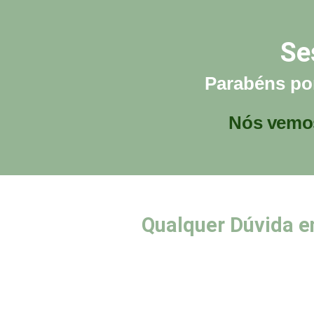
Se
Parabéns por
Nós vemos
Qualquer Dúvida e